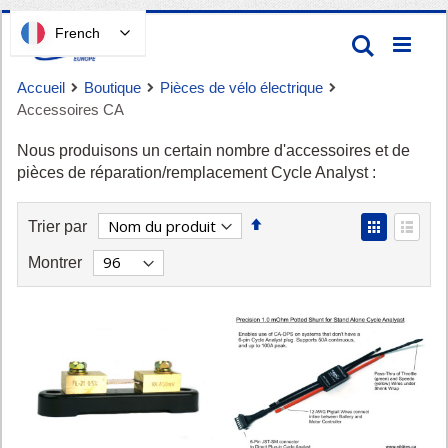
Passer
French
Recherc
au
contenu
Accueil
Boutique
Pièces de vélo électrique
Accessoires CA
Nous produisons un certain nombre d'accessoires et de
pièces de réparation/remplacement Cycle Analyst :
Définir
View
Trier par
Panier
la
as
Grid
List
Montrer
direction
décroissante