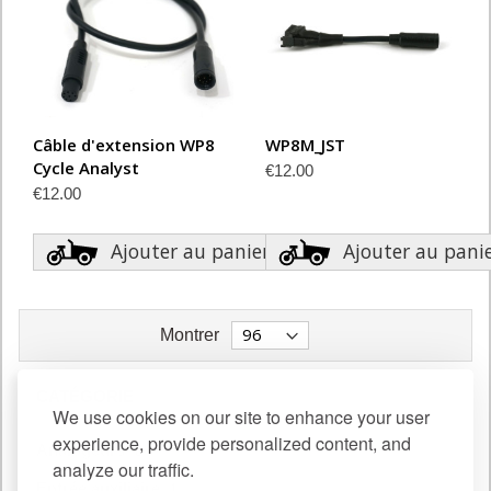
Câble d'extension WP8
WP8M_JST
Cycle Analyst
€12.00
€12.00
Ajouter au panier
Ajouter au pani
Montrer
CATÉGORIE
We use cookies on our site to enhance your user
experience, provide personalized content, and
Analogeurs
0
analyze our traffic.
Entrée auxiliaire
1