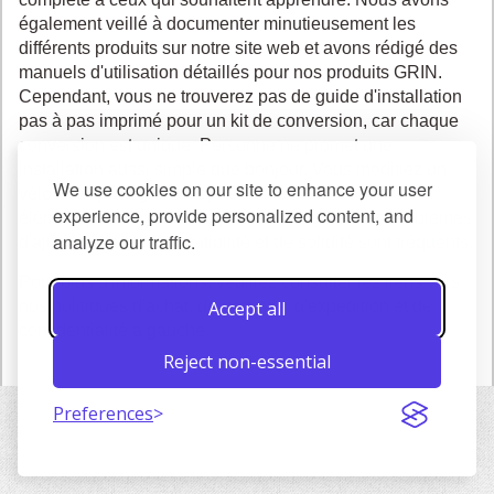
également veillé à documenter minutieusement les
différents produits sur notre site web et avons rédigé des
manuels d'utilisation détaillés pour nos produits GRIN.
Cependant, vous ne trouverez pas de guide d'installation
pas à pas imprimé pour un kit de conversion, car chaque
conversion est unique. Personne ne promet une
installation aussi simple que bonjour. Vous modifiez un
We use cookies on our site to enhance your user
vélo pour y intégrer un système de motorisation, un
experience, provide personalized content, and
élément pour lequel il n'a pas été conçu, et des problèmes
analyze our traffic.
d'ajustement, de compatibilité et de solidité sont fréquents.
Pour plus d'informations, veuillez consulter les liens vers
Accept all
nos politiques d'achat, de garantie, d'expédition et de
confidentialité à gauche.
Reject non-essential
Preferences