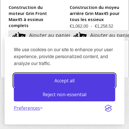
Construction du
Construction du moyeu
moteur Grin Front
arrière Grin Max45 pour
Max45 à essieux
tous les essieux
complets
€1,062.00
€1,258.52
€870.00
€1,090.52
Ajouter au panier
Ajouter au pani
We use cookies on our site to enhance your user
experience, provide personalized content, and
Montrer
analyze our traffic.
Accept all
Reject non-essential
Preferences