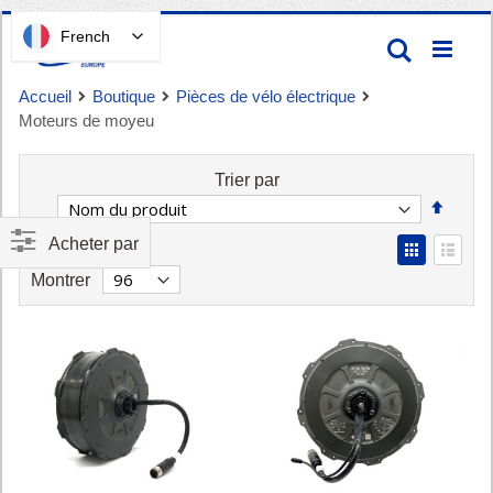
Passer
French
Recherc
au
contenu
Accueil
Boutique
Pièces de vélo électrique
Moteurs de moyeu
Trier par
Défini
la
Acheter par
View
direct
Panier
as
Grid
List
décroi
Montrer