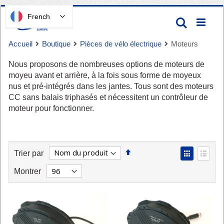
Passer
French
Recherc
au
contenu
Accueil
Boutique
Pièces de vélo électrique
Moteurs
Nous proposons de nombreuses options de moteurs de
moyeu avant et arrière, à la fois sous forme de moyeux
nus et pré-intégrés dans les jantes. Tous sont des moteurs
CC sans balais triphasés et nécessitent un contrôleur de
moteur pour fonctionner.
Panier
Définir
View
Trier par
la
as
Grid
List
Montrer
direction
décroissante