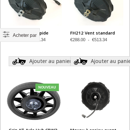
FH212 Vent Rapide
FH212 Vent standard
Acheter par
€288.00
€513.34
€288.00
€513.34
Ajouter au panier
Ajouter au pani
NOUVEAU
Grin All-Axle Hub CBW3
Moyeu à essieu avant