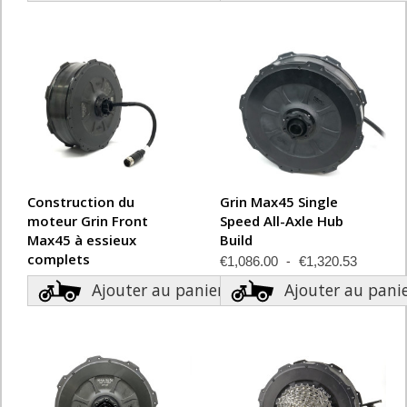
Construction du
Grin Max45 Single
moteur Grin Front
Speed All-Axle Hub
Max45 à essieux
Build
complets
€1,086.00
€1,320.53
€870.00
€1,090.52
Ajouter au panier
Ajouter au pani