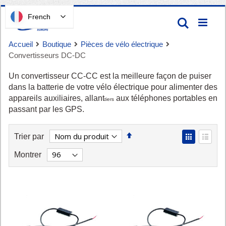
Passer
French
Recherc
au
contenu
Accueil
Boutique
Pièces de vélo électrique
Convertisseurs DC-DC
Un convertisseur CC-CC est la meilleure façon de puiser
dans la batterie de votre vélo électrique pour alimenter des
appareils auxiliaires, allant
aux téléphones portables en
tiers
passant par les GPS.
Panier
Définir
View
Trier par
la
as
Grid
List
Montrer
direction
décroissante