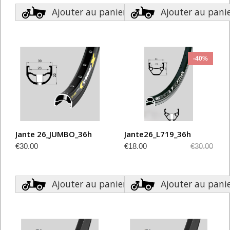
Ajouter au panier
Ajouter au pani
-40%
Jante 26_JUMBO_36h
Jante26_L719_36h
Special
€30.00
€18.00
€30.00
Price
Ajouter au panier
Ajouter au pani