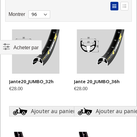
la
View
directi
as
Grid
List
décroi
Montrer
Acheter par
Jante20_JUMBO_32h
Jante 20_JUMBO_36h
€28.00
€28.00
Ajouter au panier
Ajouter au pani