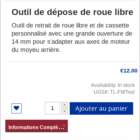
Passer
Outil de dépose de roue libre
au
début
Outil de retrait de roue libre et de cassette
de
la
personnalisé avec une grande ouverture de
galerie
14 mm pour s'adapter aux axes de moteur
d'images
du moyeu arrière.
€12.00
Availability:
In stock
UGS
TL-FWTool
Ajouter au panier
I
nformations Complémentaires