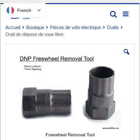
Passer
French
Recherc
au
contenu
Accueil
Boutique
Pièces de vélo électrique
Outils
Outil de dépose de roue libre
Passer
à
la
fin
de
Panier
la
galerie
d'images
Freewheel Removal Tool